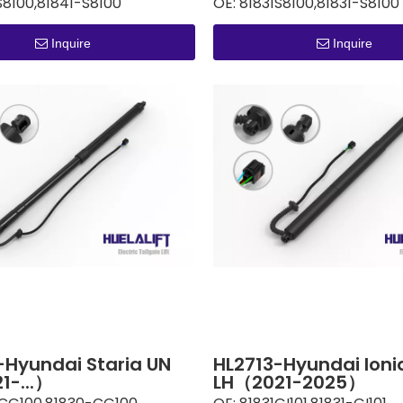
S8100,81841-S8100
OE:
81831S8100,81831-S8100
Inquire
Inquire
-Hyundai Staria UN
HL2713-Hyundai Ioni
1-...）
LH（2021-2025）