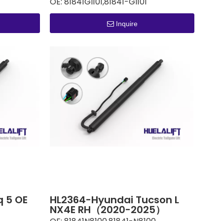
OE:
81841GI101,81841-GI101
Inquire
q 5 OE
HL2364-Hyundai Tucson L
NX4E RH（2020-2025）