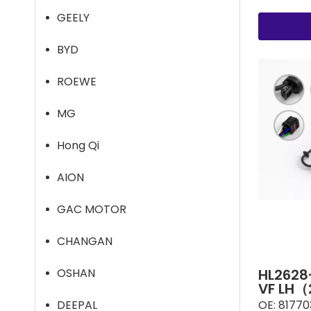
GEELY
BYD
ROEWE
MG
Hong Qi
AION
GAC MOTOR
CHANGAN
OSHAN
HL2628
VF LH（
DEEPAL
OE:
81770