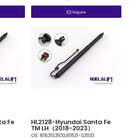
Inquire
ta Fe
HL2128-Hyundai Santa Fe
TM LH（2018-2023）
OE:
81831S3100,81831-S3100