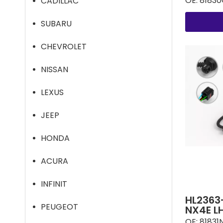
OE:
81830
CADILLAC
SUBARU
CHEVROLET
NISSAN
LEXUS
JEEP
HONDA
ACURA
INFINIT
HL2363
PEUGEOT
NX4E 
OE:
81831