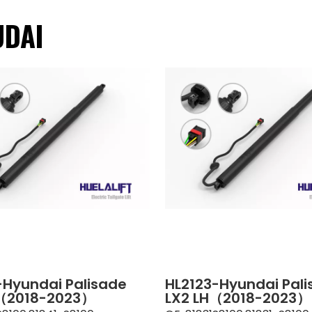
UDAI
-Hyundai Palisade
HL2123-Hyundai Pal
（2018-2023）
LX2 LH（2018-2023）