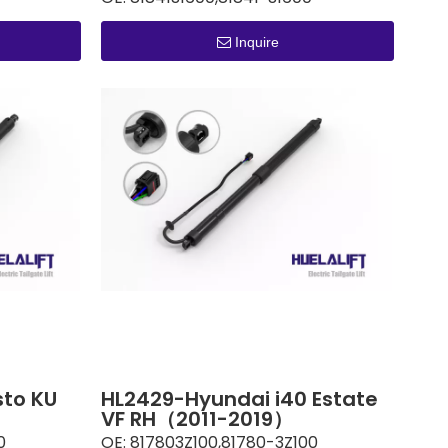
Inquire
to KU
HL2429-Hyundai i40 Estate
VF RH（2011-2019）
0
OE:
817803Z100,81780-3Z100