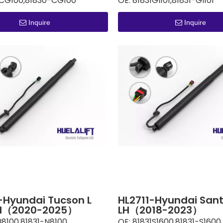
CG100,81830-CG100
OE:
81831GI101,81831-GI101
Inquire
Inquire
-Hyundai Tucson L
HL2711-Hyundai Sant
LH（2020-2025）
LH（2018-2023）
N8100,81831-N8100
OE:
81831S1600,81831-S1600