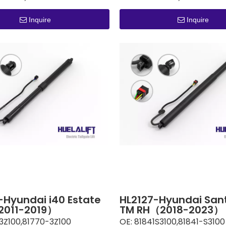
Inquire
Inquire
-Hyundai i40 Estate
HL2127-Hyundai San
2011-2019）
TM RH（2018-2023）
3Z100,81770-3Z100
OE:
81841S3100,81841-S3100