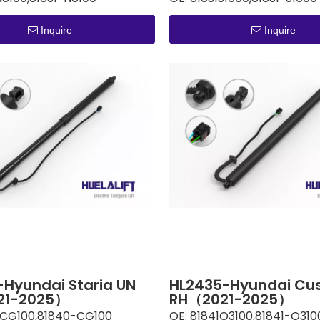
Inquire
Inquire
-Hyundai Staria UN
HL2435-Hyundai Cus
21-2025）
RH（2021-2025）
CG100,81840-CG100
OE:
81841O3100,81841-O310