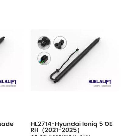
isade
HL2714-Hyundai Ioniq 5 OE
RH（2021-2025）