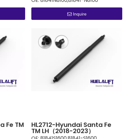
OE:
81841N8100,81841-N8100
Inquire
a Fe TM
HL2712-Hyundai Santa Fe
TM LH（2018-2023）
OE:
81841S1600,81841-S1600